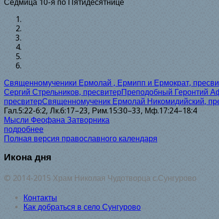
Седмица 10-я по Пятидесятнице
Священномученики Ермолай , Ермипп и Ермократ, пресв
Сергий Стрельников, пресвитер
Преподобный Геронтий А
пресвитер
Священномученик Ермолай Никомидийский, пр
Гал.5:22-6:2, Лк.6:17–23, Рим.15:30–33, Мф.17:24–18:4
Мысли Феофана Затворника
подробнее
Полная версия православного календаря
Икона дня
© 2014-2015 Храм Николая Чудотворца с.Сунгурово
Контакты
Как добраться в село Сунгурово