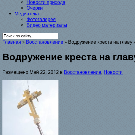
Новости прихода
Очерки
Медиатека
Фотогалерея
Видео материалы
Главная
»
Восстановление
»
Водружение креста на главу 
Водружение креста на глав
Размещено Май 22, 2012 в
Восстановление
,
Новости