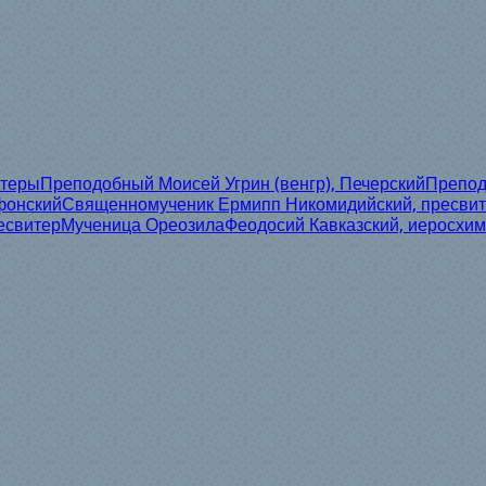
итеры
Преподобный Моисей Угрин (венгр), Печерский
Препод
фонский
Священномученик Ермипп Никомидийский, пресви
есвитер
Мученица Ореозила
Феодосий Кавказский, иеросхи