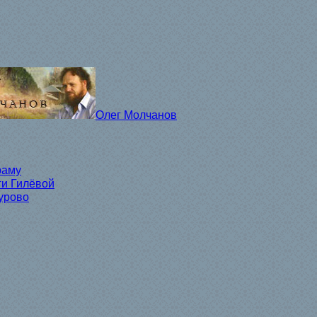
Олег Молчанов
раму
ги Гилёвой
урово