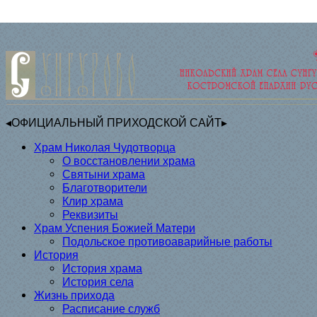
◂ОФИЦИАЛЬНЫЙ ПРИХОДСКОЙ САЙТ▸
Храм Николая Чудотворца
О восстановлении храма
Святыни храма
Благотворители
Клир храма
Реквизиты
Храм Успения Божией Матери
Подольское противоаварийные работы
История
История храма
История села
Жизнь прихода
Расписание служб