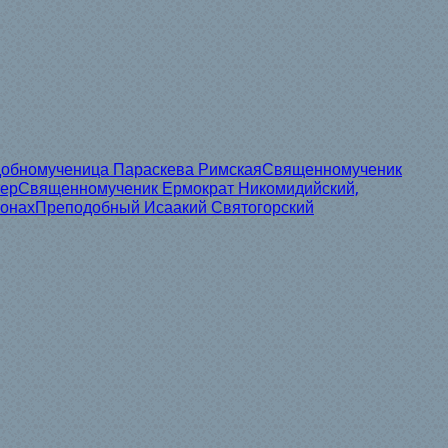
обномученица Параскева Римская
Священномученик
тер
Священномученик Ермократ Никомидийский,
монах
Преподобный Исаакий Святогорский