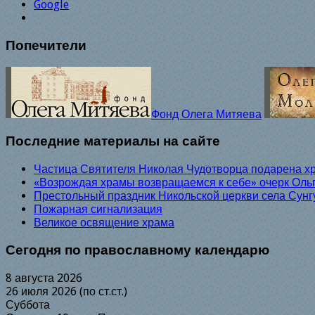
Google
Попечители
Фонд Олега Митяева
Последние материалы на сайте
Частица Святителя Николая Чудотворца подарена х
«Возрождая храмы возвращаемся к себе» очерк Оль
Престольный праздник Никольской церкви села Сунг
Пожарная сигнализация
Великое освящение храма
Сегодня по православному календарю
8 августа 2026
26 июля 2026 (по ст.ст.)
Суббота