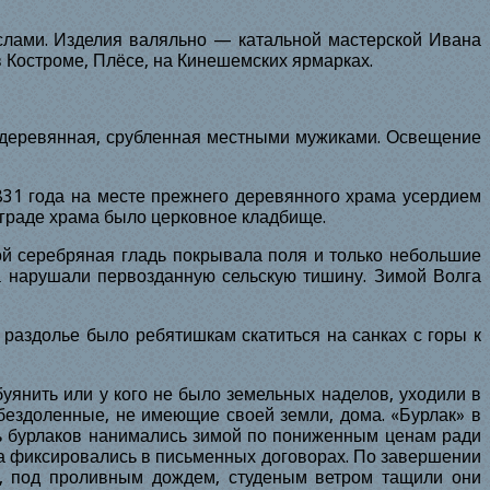
слами. Изделия валяльно — катальной мастерской Ивана
 Костроме, Плёсе, на Кинешемских ярмарках.
а деревянная, срубленная местными мужиками. Освещение
831
года на месте прежнего деревянного храма усердием
ограде храма было церковное кладбище.
ой серебряная гладь покрывала поля и только небольшие
ца нарушали первозданную сельскую тишину. Зимой Волга
е раздолье было ребятишкам скатиться на санках с горы к
уянить или у кого не было земельных наделов, уходили в
обездоленные, не имеющие своей земли, дома. «Бурлак» в
сть бурлаков нанимались зимой по пониженным ценам ради
ма фиксировались в письменных договорах. По завершении
м, под проливным дождем, студеным ветром тащили они