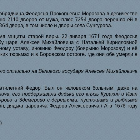
ообрядчица Феодосья Прокопьевна Морозова в девичестве
нно 2110 дворов от мужа, плюс 7254 двора перешло ей в
64 двора, в том числе и дворы села Сунгурова.
мя защиты старой веры. 22 января
1671
года Феодосья
бу царя Алексея Михайловича с Натальей Кирилловной
вному уставу, инокиню Феодору (боярыню Морозову) и её
ких тюрьмах и в Боровском остроге, где они обе умерли в
ыло отписано на Великого государя Алексея Михайловича
атилетний Федор. Был он человеком больным, даже на
ича, его поддерживали дядьки его князь Куракин и Иван
гурово и Здемерово с деревнями, пустошами и рыбными
ин, дядька царевича Федора Алексеевича.) А в
1678
году
а.