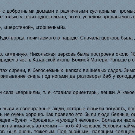
ло с добротными домами и различными кустарными промы
олько у своих односельчан, но и с успехом продавались в
 «шерстяной», «горшечный».
 Чудотворца, почитаемого в народе. Сначала церковь был
ую, каменную. Никольская церковь была построена около
1
придел в честь Казанской иконы Божией Матери. Раньше в 
етах сирени, в белоснежных шапках вишневых садов. Зим
скрипывание снега под ногами да разговоры баб у колод
 села «вершили», т. е. ставили ориентиры, вешки. А како
о были и своенравные люди, которые любили погулять, поб
ь не очень хорошо. Как правило это были люди бедные, 
ющее «буян», «бродяга,» «гулящий человек». Большая ча
чно нанимались артелями — по 6-40 человек. Условия най
аков был очень тяжелым. Под знойным, палящим солнце