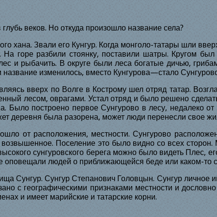
 глубь веков. Но откуда произошло название села?
го хана. Звали его Кунгур. Когда монголо-татары шли ввер
На горе разбили стоянку, поставили шатры. Кругом был 
ес и рыбачить. В округе были леса богатые дичью, грибам
и название изменилось, вместо Кунгурова—стало Сунгурово
ляясь вверх по Волге в Кострому шел отряд татар. Возгл
нный лесом, оврагами. Устал отряд и было решено сделат
а. Было построено первое Сунгурово в лесу, недалеко о
жет деревня была разорена, может люди перенесли свое жил
изошло от расположения, местности. Сунгурово расположе
, возвышенное. Поселение это было видно со всех сторон. 
высокого сунгуровского берега можно было видеть Плес, ег
ее оповещали людей о приближающейся беде или каком-то с
ща Сунгур. Сунгур Степанович Головцын. Сунгур личное им
зано с географическими признаками местности и дословно
енах и имеет марийские и татарские корни.