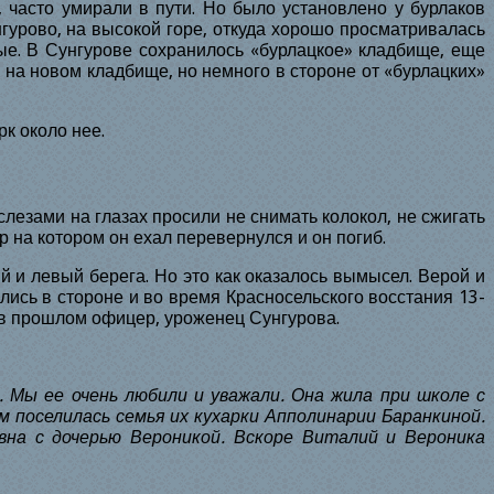
, часто умирали в пути. Но было установлено у бурлаков
гурово, на высокой горе, откуда хорошо просматривалась
ные. В Сунгурове сохранилось «бурлацкое» кладбище, еще
 на новом кладбище, но немного в стороне от «бурлацких»
рк около нее.
 слезами на глазах просили не снимать колокол, не сжигать
 на котором он ехал перевернулся и он погиб.
 и левый берега. Но это как оказалось вымысел. Верой и
ись в стороне и во время Красносельского восстания 13-
 в прошлом офицер, уроженец Сунгурова.
 Мы ее очень любили и уважали. Она жила при школе с
м поселилась семья их кухарки Апполинарии Баранкиной.
вна с дочерью Вероникой. Вскоре Виталий и Вероника