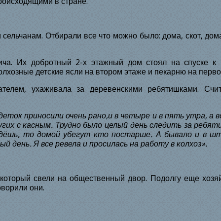
роисходящими в стране.
сельчанам. Отбирали все что можно было: дома, скот, дома
ча. Их добротный 2-х этажный дом стоял на спуске к
олхозные детские ясли на втором этаже и пекарню на перво
телем, ухаживала за деревенскими ребятишками. Счит
еток приносили очень рано,и в четыре и в пять утра, а
угих с касным. Трудно было целый день следить за ребяти
йдёшь, то домой убегут кто постарше. А бывало и в ш
ый день. Я все ревела и просилась на работу в колхоз».
 который свели на общественный двор. Подолгу еще хоз
оворили они.