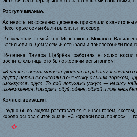
История села неразрывно связана со всеми событиями, п
Раскулачивание.
Активисты из соседних деревень приходили к зажиточным 
Некоторые семьи были высланы на север.
Раскулачили семейство Мельникова Михаила Васильеви
Васильевича. Дом у семьи отобрали и приспособили под к
16-летняя Тамара Щебрёва работала в яслях воспита
воспитательницы это было жестким испытанием:
«В летнее время матери уходили на работу засветло и д
группу детишек одевали в одежонку с синим горохом, др
изожгутся, орут. То под лопухами уснут — насилу на
изнеможения. Накорми, обуй, одень, обмой и так весь бел
Коллективизация.
Трудно было людям расставаться с инвентарем, скотом,
корова основа сытой жизни. «С коровой весь припас» — г