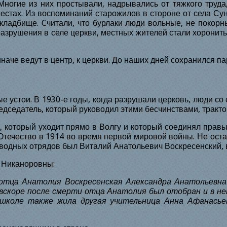
Многие из них простывали, надрывались от тяжкого труда
естах. Из воспоминаний старожилов в стороне от села Сун
 кладбище. Cчитали, что бурлаки люди вольные, не покор
азрушения в селе церкви, местных жителей стали хоронить
наче ведут в центр, к церкви. До наших дней сохранился па
ые устои. В
1930
-е годы, когда разрушали церковь, люди со
дседатель, который руководил этими бесчинствами, трактор
 который уходит прямо в Волгу и который соединял правый
Отечество в
1914
во время первой мировой войны. Не остал
сводных отрядов был Виталий Анатольевич Воскресенский,
 Никаноровны:
отца Анатолия Воскресенская Александра Анатольевна.
вскоре после смерти отца Анатолия был отобран и в не
В школе также жила другая учительница Анна Афанасье