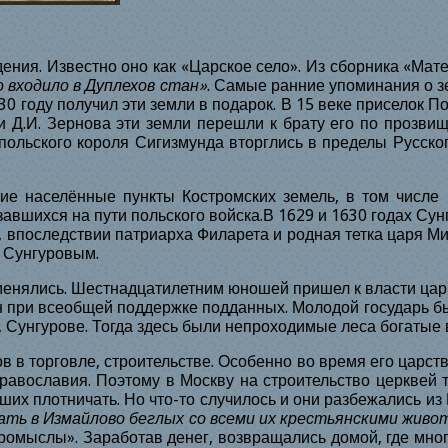
ния. Известно оно как «Царское село». Из сборника «Мате
 входило в Дуплехов стан»
. Самые ранние упоминания о з
30
году получил эти земли в подарок. В
15
веке приселок П
Д.И. Зернова эти земли перешли к брату его по прозвищ
польского короля Сигизмунда вторглись в пределы Русско
ие населённые пункты Костромских земель, в том числе 
завшихся на пути польского войска.В
1629
и
1630
годах Сун
 впоследствии патриарха Филарета и родная тетка царя М
и Сунгуровым.
менялись. Шестнадцатилетним юношей пришел к власти царь
он при всеобщей поддержке подданных. Молодой государь 
, Сунгурове. Тогда здесь были непроходимые леса богатые 
 в торговле, строительстве. Особенно во время его царств
православия. Поэтому в Москву на строительство церквей 
их плотничать. Но что-то случилось и они разбежались из
лать в Измайлово беглых со всеми их крестьянскими живо
промыслы». Заработав денег, возвращались домой, где мно