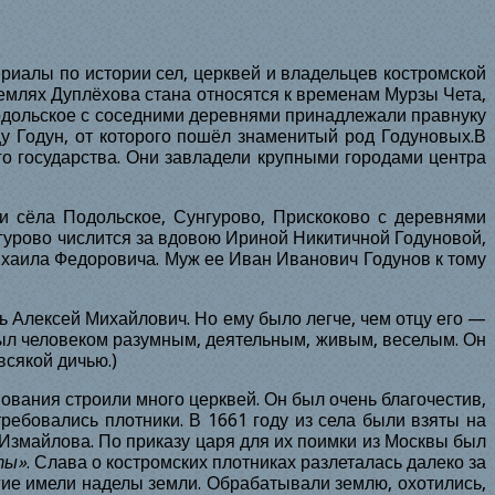
риалы по истории сел, церквей и владельцев костромской
емлях Дуплёхова стана относятся к временам Мурзы Чета,
одольское с соседними деревнями принадлежали правнуку
у Годун, от которого пошёл знаменитый род Годуновых.В
го государства. Они завладели крупными городами центра
и сёла Подольское, Сунгурово, Прискоково с деревнями
гурово числится за вдовою Ириной Никитичной Годуновой,
ихаила Федоровича. Муж ее Иван Иванович Годунов к тому
 Алексей Михайлович. Но ему было легче, чем отцу его —
был человеком разумным, деятельным, живым, веселым. Он
всякой дичью.)
ования строили много церквей. Он был очень благочестив,
требовались плотники. В
1661
году из села были взяты на
 Измайлова. По приказу царя для их поимки из Москвы был
ты»
. Слава о костромских плотниках разлеталась далеко за
гие имели наделы земли. Обрабатывали землю, охотились,