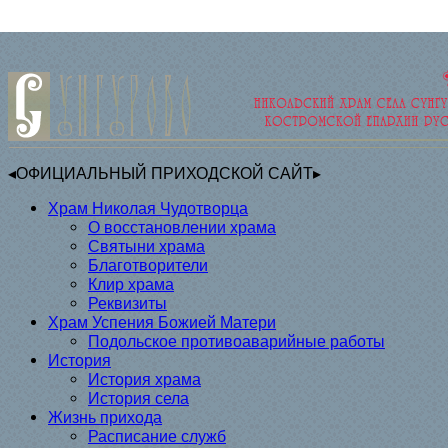
◂ОФИЦИАЛЬНЫЙ ПРИХОДСКОЙ САЙТ▸
Храм Николая Чудотворца
О восстановлении храма
Святыни храма
Благотворители
Клир храма
Реквизиты
Храм Успения Божией Матери
Подольское противоаварийные работы
История
История храма
История села
Жизнь прихода
Расписание служб