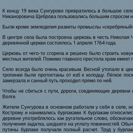
К
концу 19 века Сунгурово превратилось в большое се
Никаноровича Щеброва пользовались большим спросом не т
Были кроме земледелия развиты промыслы «серебряный»,
В центре села была построена церковь в честь Николая
деревянной церкви состоялось 1 апреля
1764
года.
Церковь от чего-то сгорела и решено было строить нов
местных жителей. Помимо главного престола храм имеет 
Село всегда было очень красивым. Весной утопало в цв
тропинки были протоптаны от изб к колодцу. Лёгкое по
замерзала и санный путь проходил прямо по ней.
Чтобы не сбиться с пути, дороги, соединяющие деревни и
Волге.
Жители Сунгурова в основном работали у себя в селе, н
Кострому и нанимались бурлаками. К бурлакам относилис
деревне употреблялось как ругательное слово, обознача
получения задатка, шедшего на уплату повинностей. Обы
путины бурлаки получали полный расчет. Труд у бурл