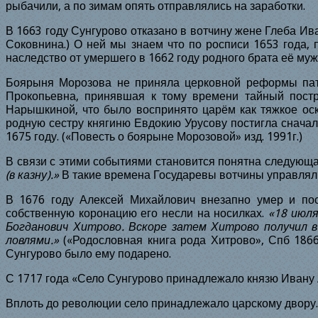
рыбачили, а по зимам опять отправлялись на заработки.
В
1663
году Сунгурово отказано в вотчину жене Глеба И
Соковнина.) О ней мы знаем что по росписи
1653
года, 
наследство от умершего в 1662 году родного брата её му
Боярыня Морозова не приняла церковной реформы пат
Прокопьевна, принявшая к тому времени тайный пост
Нарышкиной, что было воспринято царём как тяжкое оск
родную сестру княгиню Евдокию Урусову постигла сначала
1675
году. («Повесть о боярыне Морозовой» изд. 1991г.)
В связи с этими событиями становится понятна следующа
(в казну).»
В такие времена Государевы вотчины управляли
В
1676
году Алексей Михайлович внезапно умер и пос
собственную коронацию его несли на носилках.
«18 июл
Богданович Хитрово. Вскоре затем Хитрово получил в
ловлями.»
(«Родословная книга рода Хитрово», Спб 1866
Сунгурово было ему подарено.
С
1717
года «Село Сунгурово принадлежало князю Ивану 
Вплоть до революции село принадлежало царскому двору.