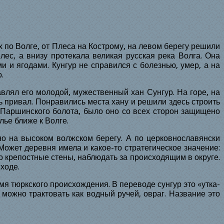
х по Волге, от Плеса на Кострому, на левом берегу решили
лес, а внизу протекала великая русская река Волга. Она
и и ягодами. Кунгур не справился с болезнью, умер, а на
.
авлял его молодой, мужественный хан Сунгур. На горе, на
ь привал. Понравились места хану и решили здесь строить
т Паршинского болота, было оно со всех сторон защищено
ье ближе к Волге.
но на высоком волжском берегу. А по церковнославянски
Может деревня имела и какое-то стратегическое значение:
о крепостные стены, наблюдать за происходящим в округе.
ходе.
я тюркского происхождения. В переводе сунгур это «утка-
 можно трактовать как водный ручей, овраг. Название это