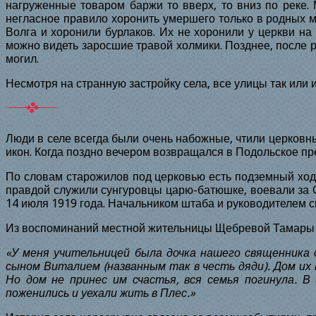
нагруженные товаром баржи то вверх, то вниз по реке. 
негласное правило хоронить умершего только в родных м
Волга и хоронили бурлаков. Их не хоронили у церкви на
можно видеть заросшие травой холмики. Позднее, после р
могил.
Несмотря на странную застройку села, все улицы так или и
Л
юди в селе всегда были очень набожные, чтили церковн
икон. Когда поздно вечером возвращался в Подольское пре
По словам старожилов под церковью есть подземный ход,
правдой служили сунгуровцы царю-батюшке, воевали за 
14 июля
1919
года. Начальником штаба и руководителем 
Из воспоминаний местной жительницы Щебревой Тамары
«У меня учительницей была дочка нашего священника 
сыном Виталием (названным так в честь дяди). Дом их 
Но дом не принес им счастья, вся семья погинула. 
поженились и уехали жить в Плес.»