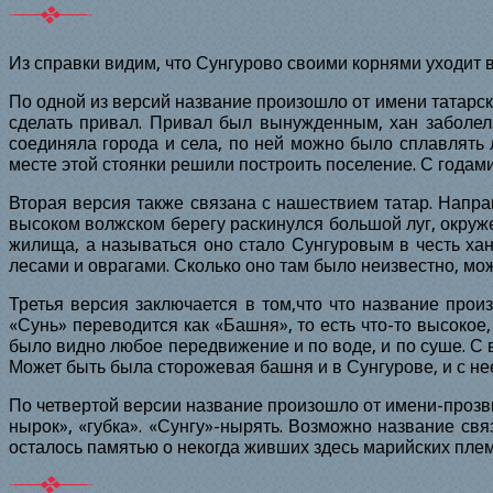
И
з справки видим, что Сунгурово своими корнями уходит в
По одной из версий название произошло от имени татарско
сделать привал. Привал был вынужденным, хан заболел. 
соединяла города и села, по ней можно было сплавлять л
месте этой стоянки решили построить поселение. С годам
Вторая версия также связана с нашествием татар. Направ
высоком волжском берегу раскинулся большой луг, окруже
жилища, а называться оно стало Сунгуровым в честь хан
лесами и оврагами. Сколько оно там было неизвестно, мо
Третья версия заключается в том,что что название про
«Сунь» переводится как «Башня», то есть что-то высокое
было видно любое передвижение и по воде, и по суше. С 
Может быть была сторожевая башня и в Сунгурове, и с н
По четвертой версии название произошло от имени-прозви
нырок», «губка». «Сунгу»-нырять. Возможно название свя
осталось памятью о некогда живших здесь марийских плем