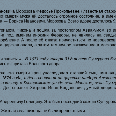
вановича Морозова Федосье Прокопьевне. (Известная стар
по смерти мужа ей досталось огромное состояние, а име
жа — Бориса Ивановича Морозова. Всего вдове досталось 93
риарха Никона и пошла за протопопом Аввакумом во и
риг под именем инокини Феодоры, не явилась на свадь
орбление. А после её отказа причаститься по новоцерко
 царская опала, а затем темничное заключение в московс
я запись:
«…В
1671
году января 31 дня село Сунгурово б
сь из приказа Большого двора.
ле его смерти трон унаследовал старший сын, пятнадц
я
1676
года, в день венчания на царство Федора Алексеев
 вотчину в Костромском уезде села Минское, села Сун
. Для справки: Хитрово Иван Богданович думный дворян
Андреевичу Голицину. Это был последний хозяин Сунгуров
 Жители села никогда не были крепостными.