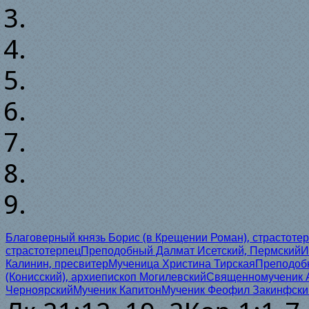
Благоверный князь Борис (в Крещении Роман), страстоте
страстотерпец
Преподобный Далмат Исетский, Пермский
И
Калинин, пресвитер
Мученица Христина Тирская
Преподобн
(Конисский), архиепископ Могилевский
Священномученик А
Черноярский
Мученик Капитон
Мученик Феофил Закинфски